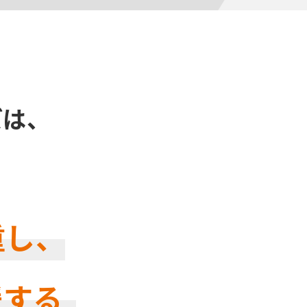
は、
し、
援する