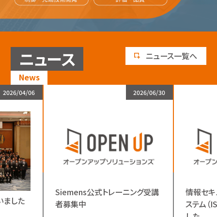
ニュース
ニュース一覧へ
News
2026/04/06
2026/06/30
Siemens公式トレーニング受講
情報セキ
いました
者募集中
ステム（I
した