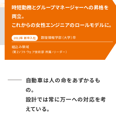
時短勤務とグループマネージャーへの昇格を
両立。
これからの女性エンジニアのロールモデルに。
数理情報学部
（大学）卒
2012年 新卒入社
組込み領域
（第1ソフトウェア技術部 所属・リーダー）
自動車は人の命をあずかるも
の。
設計では常に万一への対応を考
えている。