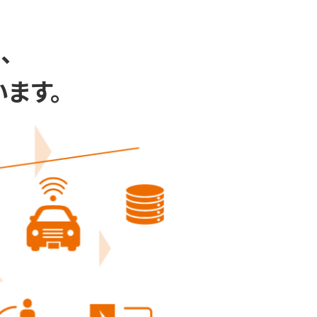
、
ます。