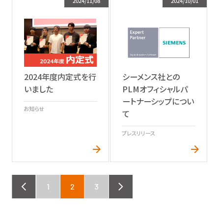
2024/11/08
2024/10/01
2024年度内定式を行
シーメンス社との
いました
PLMオフィシャルパ
ートナーシップについ
お知らせ
て
プレスリリース
REV
1
2
3
NEXT