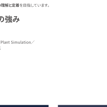
の理解と定着
を目指しています。
社の強み
lant Simulation／
応