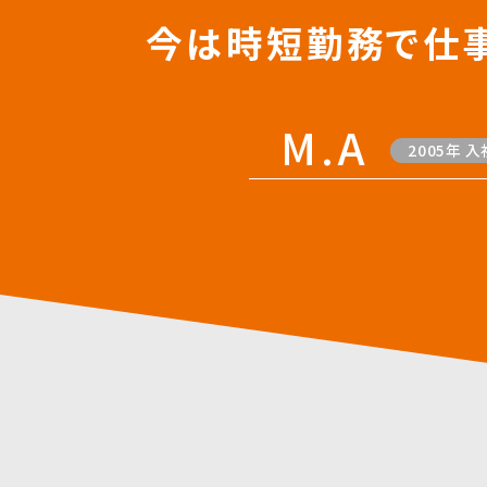
今は時短勤務で仕
M.A
2005年 入