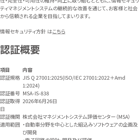
性・完全性・可用性の維持・向上に取り組むとともに、情報セキュリ
ティマネジメントシステムの継続的な改善を通じて、お客様と社会
から信頼される企業を目指してまいります。
情報セキュリティ方針 は
こちら
認証概要
項目
内容
認証規格
JIS Q 27001:2025(ISO/IEC 27001:2022＋Amd
1:2024)
認証番号
MSA-IS-838
認証取得
2026年6月26日
日
認証機関
株式会社マネジメントシステム評価センター（MSA）
適用範囲
・自動車分野を中心とした組込みソフトウェアの企画及
び開発
・電子回路の設計・開発及び評価